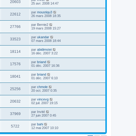
20603
25 avr. 2008 14:47
par
moustiqu3
22612
26 mars 2008 18:35
par
Bernie2
27766
19 mars 2008 15:27
par
ukandar
33523
07 mars 2008 18:44
par
abidimstei
18114
16 déc. 2007 3:22
par
briand
17576
01 déc. 2007 16:36
par
briand
18041
01 déc. 2007 6:10
par
chmole
25256
20 oct. 2007 0:35
par
vincevg
20632
02 juil. 2007 19:15
par
Invité
37969
27 juin 2007 0:45
par
bahi
5722
12 mai 2007 10:10