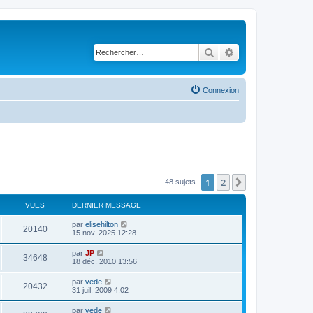
Rechercher
Recherche avancé
Connexion
1
2
Suivant
48 sujets
VUES
DERNIER MESSAGE
par
elisehilton
20140
15 nov. 2025 12:28
par
JP
34648
18 déc. 2010 13:56
par
vede
20432
31 juil. 2009 4:02
par
vede