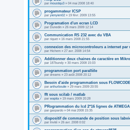
par
moustiqu3
»
04 mai 2008 18:40
progammateur ICSP
par
yienyien02
»
19 févr. 2009 13:55
Programation d'un ecran LCD
par
Dunedin
»
26 mars 2009 12:14
Communication RS 232 avec du VBA
par
riquet
»
16 mars 2008 21:55
connexion des microcontroleurs a internet par 
par
Hichem
»
27 avr. 2008 14:54
Additionner deux chaines de caractère en Mikr
par
187bundy
»
30 mars 2008 15:03
programmation port parallèle
par
dreams
»
23 août 2008 20:12
Besoin d'aide programmation sous FLOWCOD
par
arthurboulie
»
29 mars 2009 20:55
fft sous scilab / matlab
par
wapita
»
19 mars 2009 20:28
PRogrammation du lcd 2*16 lignes de ATMEGA
par
gaspardo
»
04 mai 2008 15:35
dispositif de commande de position sous labv
par
Invité
»
26 avr. 2008 0:02