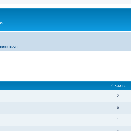
m
ue
grammation
cher
cherche avancée
RÉPONSES
2
0
1