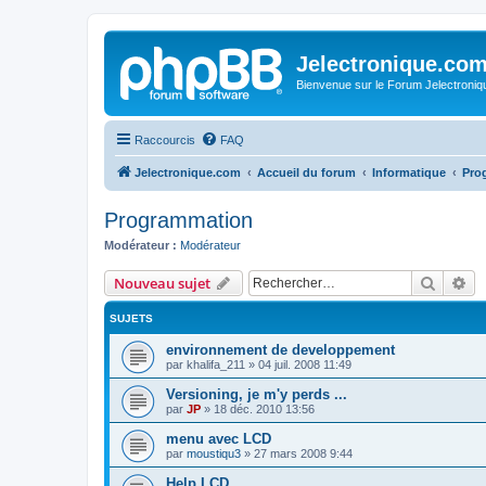
Jelectronique.co
Bienvenue sur le Forum Jelectroniq
Raccourcis
FAQ
Jelectronique.com
Accueil du forum
Informatique
Pro
Programmation
Modérateur :
Modérateur
Recher
Re
Nouveau sujet
SUJETS
environnement de developpement
par
khalifa_211
»
04 juil. 2008 11:49
Versioning, je m'y perds ...
par
JP
»
18 déc. 2010 13:56
menu avec LCD
par
moustiqu3
»
27 mars 2008 9:44
Help LCD