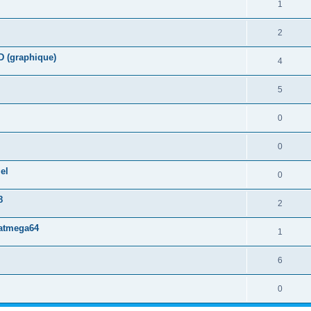
1
2
D (graphique)
4
5
0
0
el
0
8
2
 atmega64
1
6
0