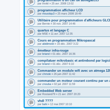
programmation d'un can de atmega8535
par
Invité
»
25 avr. 2008 13:02
programmation afficheur LCD
par
moustiqu3
»
25 mars 2008 18:49
Utilitaire pour programmation d'afficheurs GLC
par
Bernie
»
30 nov. 2007 14:46
quartus et langage C
par
MSE
»
11 avr. 2007 12:35
Cours en programmation Mikropascal
par
abidimstei
»
16 déc. 2007 3:22
émetteur infra-rouge
par
briand
»
01 déc. 2007 16:36
compilatuer mikrobasic et antirebond par logici
par
briand
»
01 déc. 2007 6:10
Commander un module wifi avec un atmega 12
par
chmole
»
26 juin 2007 11:42
commander un moteur courant continu par un
par
znouba
»
02 juil. 2007 11:59
Embedded Web server
par
Rostand79
»
21 avr. 2007 20:20
vhdl ????
par
bahi
»
12 mai 2007 10:10