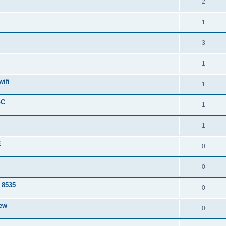
2
1
3
1
wifi
1
oC
1
1
E
0
0
 8535
0
iew
0