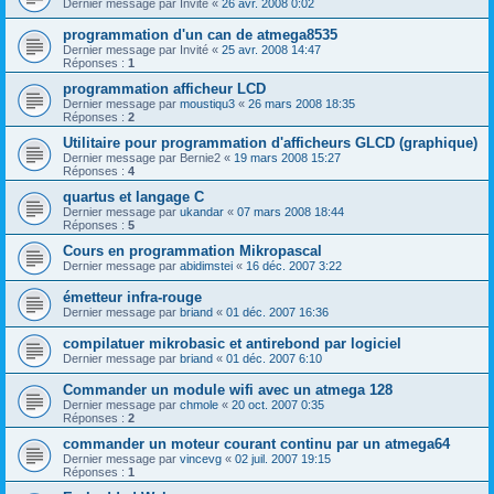
Dernier message par
Invité
«
26 avr. 2008 0:02
programmation d'un can de atmega8535
Dernier message par
Invité
«
25 avr. 2008 14:47
Réponses :
1
programmation afficheur LCD
Dernier message par
moustiqu3
«
26 mars 2008 18:35
Réponses :
2
Utilitaire pour programmation d'afficheurs GLCD (graphique)
Dernier message par
Bernie2
«
19 mars 2008 15:27
Réponses :
4
quartus et langage C
Dernier message par
ukandar
«
07 mars 2008 18:44
Réponses :
5
Cours en programmation Mikropascal
Dernier message par
abidimstei
«
16 déc. 2007 3:22
émetteur infra-rouge
Dernier message par
briand
«
01 déc. 2007 16:36
compilatuer mikrobasic et antirebond par logiciel
Dernier message par
briand
«
01 déc. 2007 6:10
Commander un module wifi avec un atmega 128
Dernier message par
chmole
«
20 oct. 2007 0:35
Réponses :
2
commander un moteur courant continu par un atmega64
Dernier message par
vincevg
«
02 juil. 2007 19:15
Réponses :
1