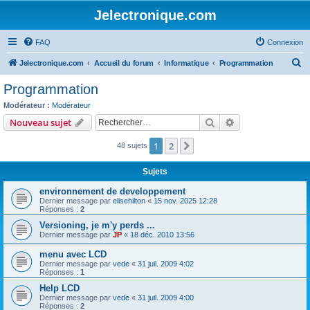
Jelectronique.com
FAQ
Connexion
R
Jelectronique.com
Accueil du forum
Informatique
Programmation
e
Programmation
c
Modérateur :
Modérateur
h
Rechercher
Recherche avanc
Nouveau sujet
e
1
2
Suivant
48 sujets
r
c
Sujets
h
environnement de developpement
e
Dernier message par
elisehilton
«
15 nov. 2025 12:28
Réponses :
2
r
Versioning, je m'y perds ...
Dernier message par
JP
«
18 déc. 2010 13:56
menu avec LCD
Dernier message par
vede
«
31 juil. 2009 4:02
Réponses :
1
Help LCD
Dernier message par
vede
«
31 juil. 2009 4:00
Réponses :
2