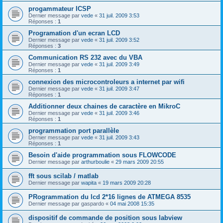
progammateur ICSP
Dernier message par
vede
«
31 juil. 2009 3:53
Réponses :
1
Programation d'un ecran LCD
Dernier message par
vede
«
31 juil. 2009 3:52
Réponses :
3
Communication RS 232 avec du VBA
Dernier message par
vede
«
31 juil. 2009 3:49
Réponses :
1
connexion des microcontroleurs a internet par wifi
Dernier message par
vede
«
31 juil. 2009 3:47
Réponses :
1
Additionner deux chaines de caractère en MikroC
Dernier message par
vede
«
31 juil. 2009 3:46
Réponses :
1
programmation port parallèle
Dernier message par
vede
«
31 juil. 2009 3:43
Réponses :
1
Besoin d'aide programmation sous FLOWCODE
Dernier message par
arthurboulie
«
29 mars 2009 20:55
fft sous scilab / matlab
Dernier message par
wapita
«
19 mars 2009 20:28
PRogrammation du lcd 2*16 lignes de ATMEGA 8535
Dernier message par
gaspardo
«
04 mai 2008 15:35
dispositif de commande de position sous labview