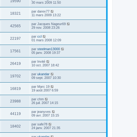
19590
30 mars 2009 11:50
par
darex77
18321
11 mars 2009 13:22
par
Jacques Nageur69
42565
29 nov. 2008 23:26
par
ccl
22197
01 mars 2008 12:09
par
steelman13000
17561
05 janv. 2008 19:37
par
Invité
26419
10 oct. 2007 18:42
par
ukandar
19702
09 sept. 2007 10:30
par
Marc 19
16819
19 août 2007 6:59
par
chm
23988
26 juil. 2007 14:15
par
jeanyves
44119
09 avr. 2007 15:15
par
safe78
18402
24 janv. 2007 21:35
par
ukandar