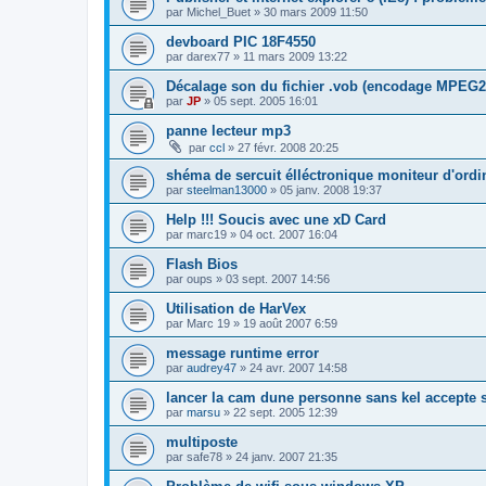
par
Michel_Buet
»
30 mars 2009 11:50
devboard PIC 18F4550
par
darex77
»
11 mars 2009 13:22
Décalage son du fichier .vob (encodage MPEG2
par
JP
»
05 sept. 2005 16:01
panne lecteur mp3
par
ccl
»
27 févr. 2008 20:25
shéma de sercuit élléctronique moniteur d'ordin
par
steelman13000
»
05 janv. 2008 19:37
Help !!! Soucis avec une xD Card
par
marc19
»
04 oct. 2007 16:04
Flash Bios
par
oups
»
03 sept. 2007 14:56
Utilisation de HarVex
par
Marc 19
»
19 août 2007 6:59
message runtime error
par
audrey47
»
24 avr. 2007 14:58
lancer la cam dune personne sans kel accepte
par
marsu
»
22 sept. 2005 12:39
multiposte
par
safe78
»
24 janv. 2007 21:35