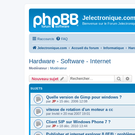
Jelectronique.co
Bienvenue sur le Forum Jelectroniq
Raccourcis
FAQ
Jelectronique.com
Accueil du forum
Informatique
Hard
Hardware - Software - Internet
Modérateur :
Modérateur
Recher
Re
Nouveau sujet
SUJETS
Quelle version de Gimp pour windows ?
par
JP
»
15 déc. 2006 12:08
vitesse de rotation d'un moteur a cc
par
Invité
»
20 mai 2007 19:01
Client SIP sur Windows Phone 7 ?
par
JP
»
18 déc. 2010 13:44
Publisher et internet explorer 8 (IE8) : problème