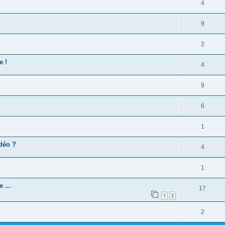
4
9
2
e !
4
9
6
1
idéo ?
4
1
 ...
17
1
2
2