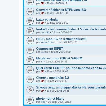
Problème de wifi sous windows XP
par
JP
»
28 déc. 2006 0:12
Convertir fichier.txt UTF8 vers ISO
par
JP
»
15 déc. 2006 11:44
Latex et tabular
par
JP
»
22 nov. 2006 18:07
firefox2 c'est comme firefox 1.5 c'est de la daub
par
coco34
»
22 nov. 2006 0:01
HELP, mon PC ne s'ettaint plus!!!!!
par
yacine184
»
13 oct. 2006 22:32
Composant ISFET
par
ElBios
»
10 oct. 2006 8:50
Mandriva Linux 2007 et SAGEM
par
jcl
»
22 oct. 2006 14:36
Quel écran LCD 19" pour de la photo et de la v
par
JP
»
16 oct. 2006 12:48
Cherche mandrake 9.2
par
JP
»
06 oct. 2006 0:06
Si vous avez un disque Maxtor HS sous garantie
par
JP
»
13 sept. 2006 15:45
photo noir et blanc
par
fred
»
30 sept. 2006 13:52