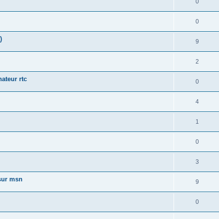
0
0
)
9
2
ateur rtc
0
4
1
0
3
 sur msn
9
0