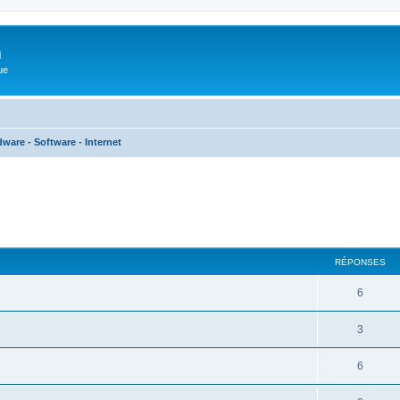
m
ue
ware - Software - Internet
cher
cherche avancée
RÉPONSES
6
3
6